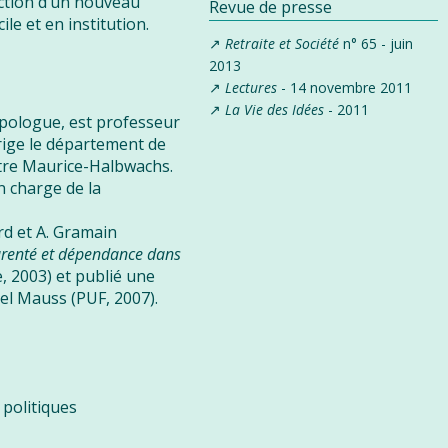
ction d’un nouveau
Revue de presse
ile et en institution.
Retraite et Société
n° 65 - juin
2013
Lectures
- 14 novembre 2011
La Vie des Idées
- 2011
pologue, est professeur
irige le département de
ntre Maurice-Halbwachs.
en charge de la
rd et A. Gramain
arenté et dépendance dans
, 2003) et publié une
l Mauss (PUF, 2007).
 politiques