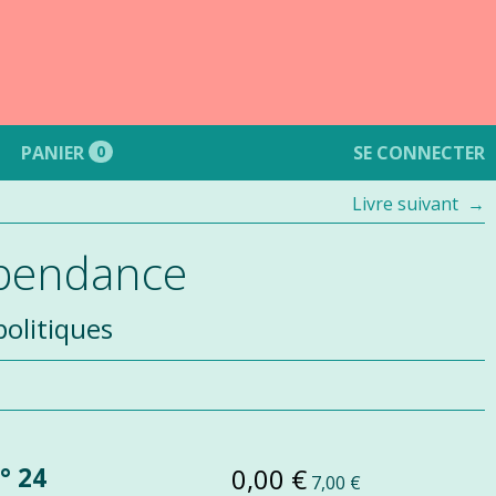
PANIER
0
SE CONNECTER
Livre suivant
épendance
olitiques
Prix
Prix
° 24
0,00 €
7,00 €