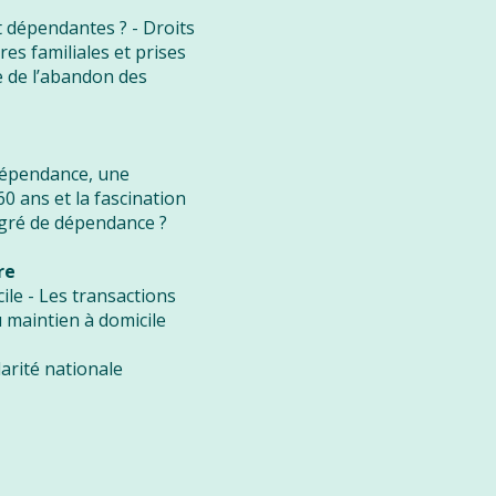
 dépendantes ? - Droits
res familiales et prises
e de l’abandon des
 dépendance, une
60 ans et la fascination
gré de dépendance ?
re
le - Les transactions
u maintien à domicile
idarité nationale