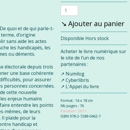
promo
normal
Quantité
Ajouter au panier
e quoi et de qui parle-t-
terme, d’origine
Disponibilité :
Disponible
Hors stock
lir sans aide les actes
ouche les handicapés, les
Acheter le livre numérique sur
irmes ou déments.
le site de l’un de nos
partenaires :
 électorale depuis trois
onner une base cohérente
Numilog
ifficultés, pour assurer
Cyberlibris
des personnes concernées.
L'Appel du livre
de cette nouvelle
re les enjeux humains
Format : 14 x 18 cm
faire entendre les points
Nb pages : 76
es-mêmes, de leurs
Parution : 2011
ISBN
978-2-7288-0462-7
 Il plaide pour la
 entre handicap et