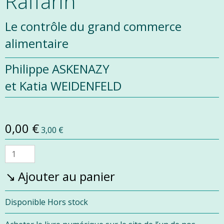
Raffarin
Le contrôle du grand commerce
alimentaire
Philippe ASKENAZY
et Katia WEIDENFELD
Prix
Prix
0,00 €
3,00 €
promo
normal
Quantité
Ajouter au panier
Disponibilité :
Disponible
Hors stock