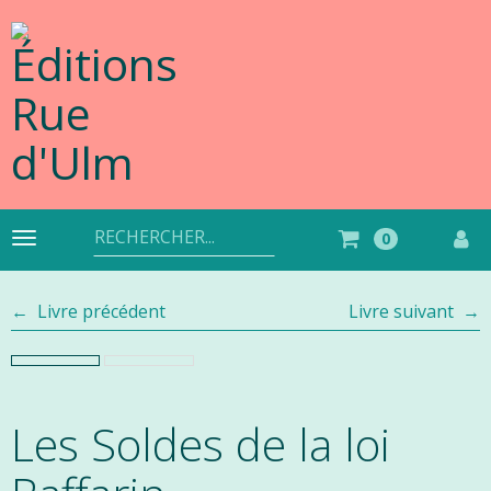
Aller
au
contenu
Rechercher
0
Basculer
un
la
produit
navigation
Livre précédent
Livre suivant
Les Soldes de la loi