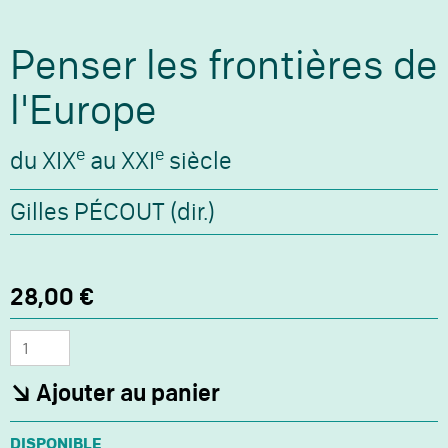
Penser les frontières de
l'Europe
e
e
du XIX
au XXI
siècle
Gilles PÉCOUT (dir.)
Prix
Prix
28,00 €
promo
normal
Quantité
Ajouter au panier
Disponibilité :
DISPONIBLE