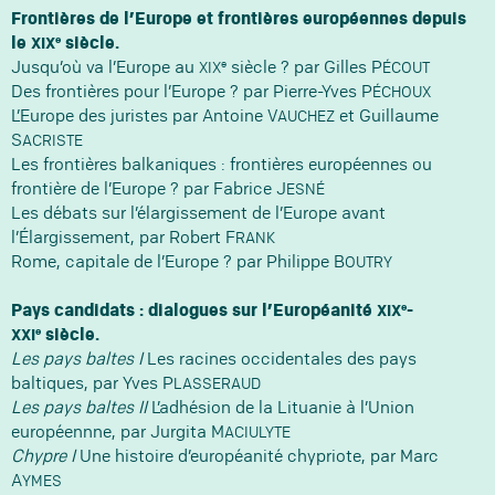
Frontières de l’Europe et frontières européennes depuis
e
le
siècle.
XIX
e
Jusqu’où va l’Europe au
siècle ? par Gilles P
XIX
ÉCOUT
Des frontières pour l’Europe ? par Pierre-Yves P
ÉCHOUX
L’Europe des juristes par Antoine V
et Guillaume
AUCHEZ
S
ACRISTE
Les frontières balkaniques : frontières européennes ou
frontière de l’Europe ? par Fabrice J
ESNÉ
Les débats sur l’élargissement de l’Europe avant
l’Élargissement, par Robert F
RANK
Rome, capitale de l’Europe ? par Philippe B
OUTRY
e
Pays candidats : dialogues sur l’Européanité
-
XIX
e
siècle.
XXI
Les pays baltes I
Les racines occidentales des pays
baltiques, par Yves P
LASSERAUD
Les pays baltes II
L’adhésion de la Lituanie à l’Union
européennne, par Jurgita M
ACIULYTE
Chypre I
Une histoire d’européanité chypriote, par Marc
A
YMES