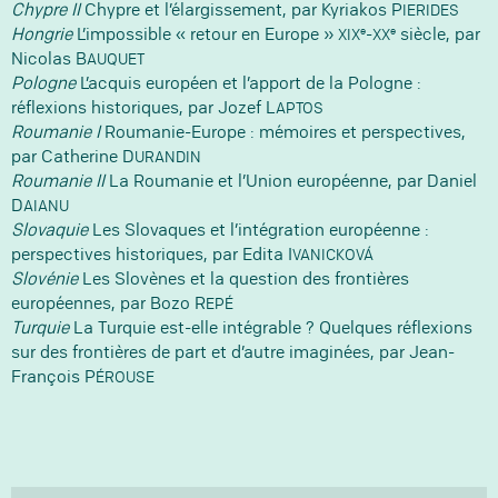
Chypre II
Chypre et l’élargissement, par Kyriakos P
IERIDES
e
e
Hongrie
L’impossible « retour en Europe »
-
siècle, par
XIX
XX
Nicolas B
AUQUET
Pologne
L’acquis européen et l’apport de la Pologne :
réflexions historiques, par Jozef L
APTOS
Roumanie I
Roumanie-Europe : mémoires et perspectives,
par Catherine D
URANDIN
Roumanie II
La Roumanie et l’Union européenne, par Daniel
D
AIANU
Slovaquie
Les Slovaques et l’intégration européenne :
perspectives historiques, par Edita I
VANICKOVÁ
Slovénie
Les Slovènes et la question des frontières
européennes, par Bozo R
EPÉ
Turquie
La Turquie est-elle intégrable ? Quelques réflexions
sur des frontières de part et d’autre imaginées, par Jean-
François P
ÉROUSE