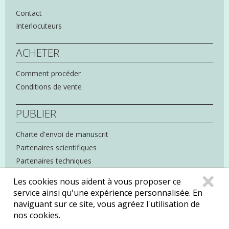
Contact
Interlocuteurs
ACHETER
Comment procéder
Conditions de vente
PUBLIER
Charte d'envoi de manuscrit
Partenaires scientifiques
Partenaires techniques
C
×
Les cookies nous aident à vous proposer ce
service ainsi qu'une expérience personnalisée. En
naviguant sur ce site, vous agréez l'utilisation de
Mentions légales
Politique de confidentialité
nos cookies.
Copyright : Éditions Rue d'Ulm ©
2026
ENS