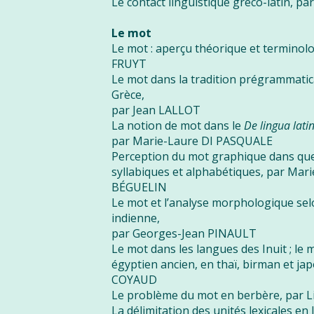
Le contact linguistique gréco-latin, 
Le mot
Le mot : aperçu théorique et terminol
FRUYT
Le mot dans la tradition prégrammatic
Grèce,
par Jean LALLOT
La notion de mot dans le
De lingua lati
par Marie-Laure DI PASQUALE
Perception du mot graphique dans qu
syllabiques et alphabétiques, par Mar
BÉGUELIN
Le mot et l’analyse morphologique se
indienne,
par Georges-Jean PINAULT
Le mot dans les langues des Inuit ; le
égyptien ancien, en thaï, birman et ja
COYAUD
Le problème du mot en berbère, par 
La délimitation des unités lexicales en