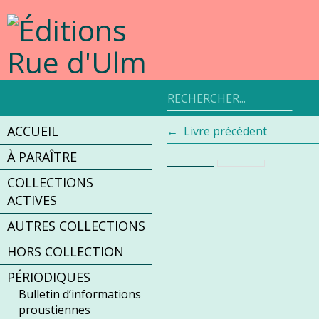
Aller
au
contenu
Rechercher
un
produit
ACCUEIL
Livre précédent
À PARAÎTRE
COLLECTIONS
ACTIVES
AUTRES COLLECTIONS
HORS COLLECTION
PÉRIODIQUES
Bulletin d’informations
proustiennes