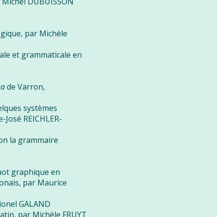
par Michel DUBUISSON
ogique, par Michèle
ale et grammaticale en
na
de Varron,
elques systèmes
ie-José REICHLER-
lon la grammaire
 mot graphique en
ponais, par Maurice
Lionel GALAND
 latin, par Michèle FRUYT