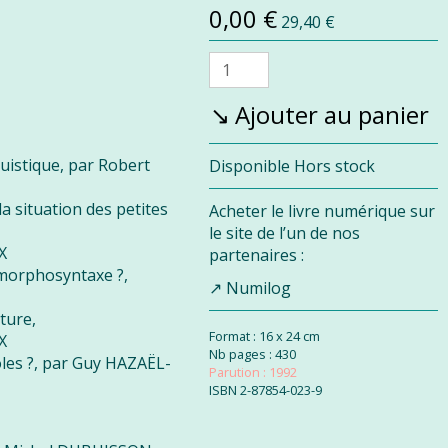
Prix
Prix
0,00 €
29,40 €
promo
normal
Quantité
Ajouter au panier
guistique, par Robert
Disponibilité :
Disponible
Hors stock
la situation des petites
Acheter le livre numérique sur
le site de l’un de nos
X
partenaires :
 morphosyntaxe ?,
Numilog
iture,
Format : 16 x 24 cm
X
Nb pages : 430
éoles ?, par Guy HAZAËL-
Parution : 1992
ISBN
2-87854-023-9