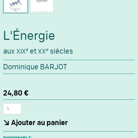
L'Énergie
aux
et
siècles
e
e
XIX
XX
Dominique BARJOT
Prix
Prix
24,80 €
promo
normal
Quantité
Ajouter au panier
Disponibilité :