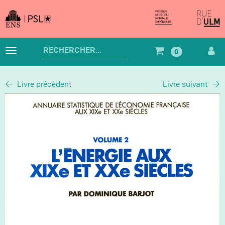
Aller
au
contenu
Rechercher
Basculer
0
un
la
produit
navigation
Livre précédent
Livre suivant