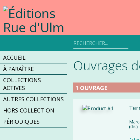
Aller
au
contenu
Rechercher
un
produit
ACCUEIL
Ouvrages 
À PARAÎTRE
COLLECTIONS
1 OUVRAGE
ACTIVES
AUTRES COLLECTIONS
Terr
HORS COLLECTION
PÉRIODIQUES
Marc
(dir.)
Actes