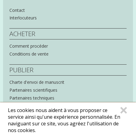
Contact
Interlocuteurs
ACHETER
Comment procéder
Conditions de vente
PUBLIER
Charte d'envoi de manuscrit
Partenaires scientifiques
Partenaires techniques
C
×
Les cookies nous aident à vous proposer ce
service ainsi qu'une expérience personnalisée. En
naviguant sur ce site, vous agréez l'utilisation de
Mentions légales
Politique de confidentialité
nos cookies.
Copyright : Éditions Rue d'Ulm ©
2026
ENS